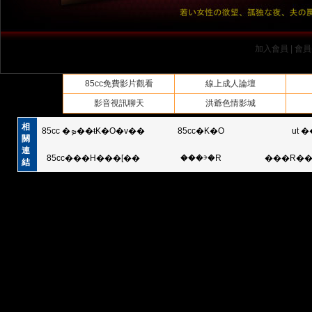
加入會員
|
會員
85cc免費影片觀看
線上成人論壇
影音視訊聊天
洪爺色情影城
相
85cc �ܤ��ŧK�O�v��
85cc�K�O
關
連
85cc���H���[��
���ⰵ�R
���R��
結